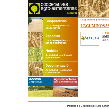
Cooperativas por varied
LEGUMINOSA
ILAR
GARL
País V
Portales de Cooperativas Agro-alimen